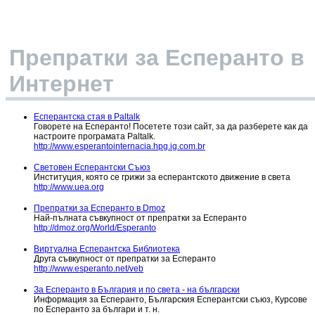
за
коригиране
Препратки за Есперанто в
Текстове
на
Интернет
песни
Есперантска стая в Paltalk
Препратки
Говорете на Есперанто! Посетете този сайт, за да разберете как да
настроите програмата Paltalk.
за
http://www.esperantointernacia.hpg.ig.com.br
Есперанто
Световен Есперантски Съюз
Институция, която се грижи за есперантското движение в света
http://www.uea.org
Екрани
Препратки за Есперанто в Dmoz
Най-пълната съвкупност от препратки за Есперанто
http://dmoz.org/World/Esperanto
Виртуална Есперантска Библиотека
Друга съвкупност от препратки за Есперанто
http://www.esperanto.net/veb
За Есперанто в България и по света - на български
Информация за Есперанто, Българския Есперантски съюз, Курсове
по Есперанто за българи и т. н.